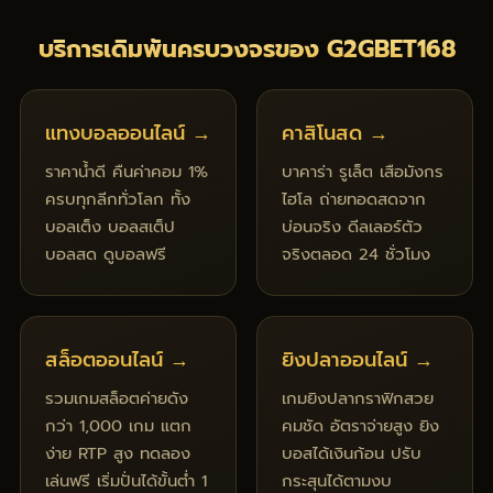
บริการเดิมพันครบวงจรของ G2GBET168
แทงบอลออนไลน์ →
คาสิโนสด →
ราคาน้ำดี คืนค่าคอม 1%
บาคาร่า รูเล็ต เสือมังกร
ครบทุกลีกทั่วโลก ทั้ง
ไฮโล ถ่ายทอดสดจาก
บอลเต็ง บอลสเต็ป
บ่อนจริง ดีลเลอร์ตัว
บอลสด ดูบอลฟรี
จริงตลอด 24 ชั่วโมง
สล็อตออนไลน์ →
ยิงปลาออนไลน์ →
รวมเกมสล็อตค่ายดัง
เกมยิงปลากราฟิกสวย
กว่า 1,000 เกม แตก
คมชัด อัตราจ่ายสูง ยิง
ง่าย RTP สูง ทดลอง
บอสได้เงินก้อน ปรับ
เล่นฟรี เริ่มปั่นได้ขั้นต่ำ 1
กระสุนได้ตามงบ