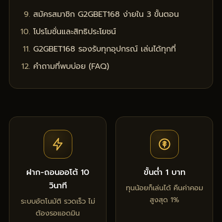
สมัครสมาชิก G2GBET168 ง่ายใน 3 ขั้นตอน
โปรโมชั่นและสิทธิประโยชน์
G2GBET168 รองรับทุกอุปกรณ์ เล่นได้ทุกที่
คำถามที่พบบ่อย (FAQ)
ฝาก-ถอนออโต้ 10
ขั้นต่ำ 1 บาท
วินาที
ทุนน้อยก็เล่นได้ คืนค่าคอม
สูงสุด 1%
ระบบอัตโนมัติ รวดเร็ว ไม่
ต้องรอแอดมิน