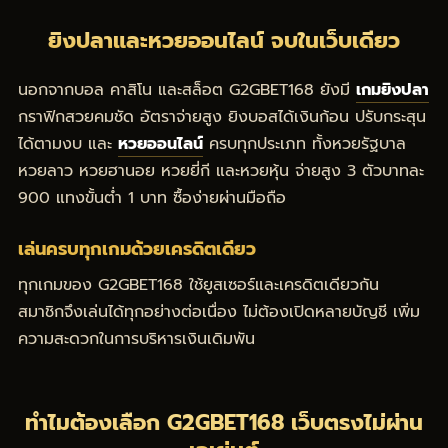
ยิงปลาและหวยออนไลน์ จบในเว็บเดียว
นอกจากบอล คาสิโน และสล็อต G2GBET168 ยังมี
เกมยิงปลา
กราฟิกสวยคมชัด อัตราจ่ายสูง ยิงบอสได้เงินก้อน ปรับกระสุน
ได้ตามงบ และ
หวยออนไลน์
ครบทุกประเภท ทั้งหวยรัฐบาล
หวยลาว หวยฮานอย หวยยี่กี และหวยหุ้น จ่ายสูง 3 ตัวบาทละ
900 แทงขั้นต่ำ 1 บาท ซื้อง่ายผ่านมือถือ
เล่นครบทุกเกมด้วยเครดิตเดียว
ทุกเกมของ G2GBET168 ใช้ยูสเซอร์และเครดิตเดียวกัน
สมาชิกจึงเล่นได้ทุกอย่างต่อเนื่อง ไม่ต้องเปิดหลายบัญชี เพิ่ม
ความสะดวกในการบริหารเงินเดิมพัน
ทำไมต้องเลือก G2GBET168 เว็บตรงไม่ผ่าน