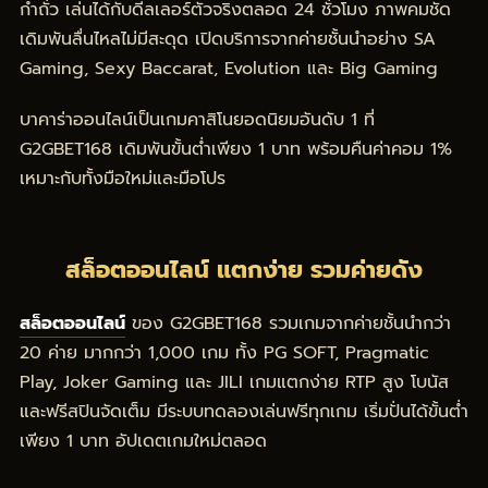
กำถั่ว เล่นได้กับดีลเลอร์ตัวจริงตลอด 24 ชั่วโมง ภาพคมชัด
เดิมพันลื่นไหลไม่มีสะดุด เปิดบริการจากค่ายชั้นนำอย่าง SA
Gaming, Sexy Baccarat, Evolution และ Big Gaming
บาคาร่าออนไลน์เป็นเกมคาสิโนยอดนิยมอันดับ 1 ที่
G2GBET168 เดิมพันขั้นต่ำเพียง 1 บาท พร้อมคืนค่าคอม 1%
เหมาะกับทั้งมือใหม่และมือโปร
สล็อตออนไลน์ แตกง่าย รวมค่ายดัง
สล็อตออนไลน์
ของ G2GBET168 รวมเกมจากค่ายชั้นนำกว่า
20 ค่าย มากกว่า 1,000 เกม ทั้ง PG SOFT, Pragmatic
Play, Joker Gaming และ JILI เกมแตกง่าย RTP สูง โบนัส
และฟรีสปินจัดเต็ม มีระบบทดลองเล่นฟรีทุกเกม เริ่มปั่นได้ขั้นต่ำ
เพียง 1 บาท อัปเดตเกมใหม่ตลอด