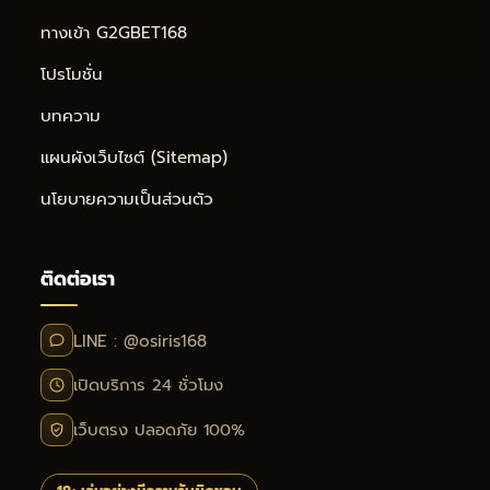
ทางเข้า G2GBET168
โปรโมชั่น
บทความ
แผนผังเว็บไซต์ (Sitemap)
นโยบายความเป็นส่วนตัว
ติดต่อเรา
LINE : @osiris168
เปิดบริการ 24 ชั่วโมง
เว็บตรง ปลอดภัย 100%