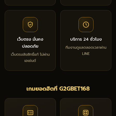
เว็บตรง มั่นคง
บริการ 24 ชั่วโมง
ปลอดภัย
ทีมงานดูแลตลอดเวลาผ่าน
LINE
เว็บตรงลิขสิทธิ์แท้ ไม่ผ่าน
เอเย่นต์
เกมยอดฮิตที่ G2GBET168