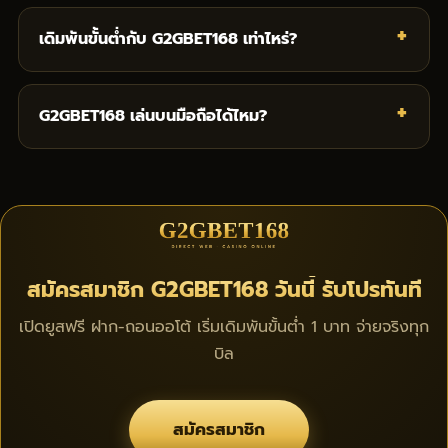
เดิมพันขั้นต่ำกับ G2GBET168 เท่าไหร่?
G2GBET168 เล่นบนมือถือได้ไหม?
สมัครสมาชิก G2GBET168 วันนี้ รับโปรทันที
เปิดยูสฟรี ฝาก-ถอนออโต้ เริ่มเดิมพันขั้นต่ำ 1 บาท จ่ายจริงทุก
บิล
สมัครสมาชิก