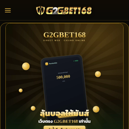
Skip
to
content