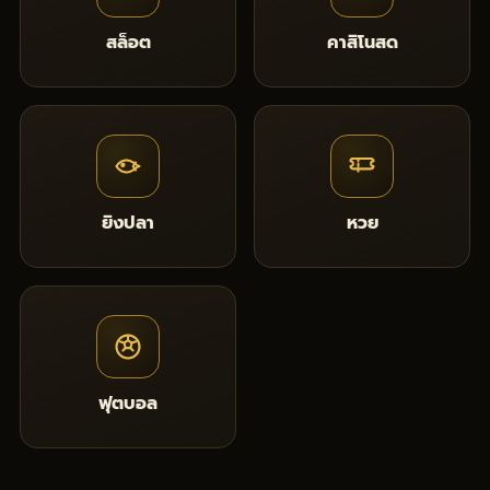
สล็อต
คาสิโนสด
ยิงปลา
หวย
ฟุตบอล