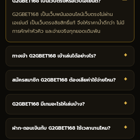
G2GBET168 เป็นเว็บตรงหรือเว็บเอเย่นต์?
G2GBET168 เป็นเว็บพนันออนไลน์เว็บตรงไม่ผ่าน
เอเย่นต์ เป็นเว็บตรงลิขสิทธิ์แท้ จึงให้ราคาน้ำดีกว่า ไม่มี
การหักค่าหัวคิว และจ่ายจริงทุกยอดเดิมพัน
ทางเข้า G2GBET168 เข้าเล่นได้อย่างไร?
สมัครสมาชิก G2GBET168 ต้องเสียค่าใช้จ่ายไหม?
G2GBET168 มีเกมอะไรให้เล่นบ้าง?
ฝาก-ถอนเงินกับ G2GBET168 ใช้เวลานานไหม?