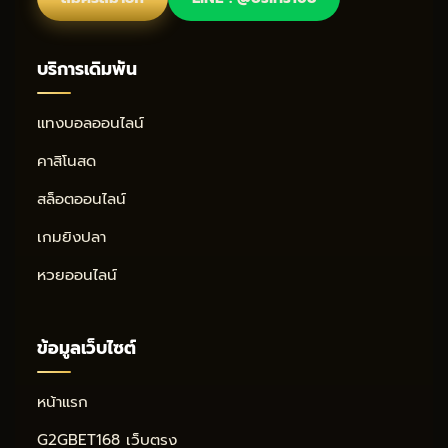
บริการเดิมพัน
แทงบอลออนไลน์
คาสิโนสด
สล็อตออนไลน์
เกมยิงปลา
หวยออนไลน์
ข้อมูลเว็บไซต์
หน้าแรก
G2GBET168 เว็บตรง