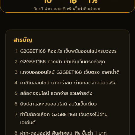
10
1฿
1%
วินาที ฝาก-ถอน
เดิมพันขั้นต่ำ
คืนค่าคอม
สารบัญ
G2GBET168 คืออะไร เว็บพนันออนไลน์ครบวงจร
G2GBET168 ทางเข้า เข้าเล่นเว็บตรงล่าสุด
แทงบอลออนไลน์ G2GBET168 เว็บตรง ราคาน้ำดี
คาสิโนออนไลน์ บาคาร่าสด ถ่ายทอดจากบ่อนจริง
สล็อตออนไลน์ แตกง่าย รวมค่ายดัง
ยิงปลาและหวยออนไลน์ จบในเว็บเดียว
ทำไมต้องเลือก G2GBET168 เว็บตรงไม่ผ่าน
เอเย่นต์
ฝาก-ถอนออโต้ คืนค่าคอม 1% ขั้นต่ำ 1 บาท