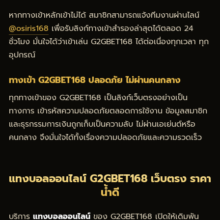
หากทางเข้าหลักเข้าไม่ได้ สมาชิกสามารถแจ้งทีมงานผ่านไลน์
@osiris168
เพื่อรับลิงก์ทางเข้าสำรองล่าสุดได้ตลอด 24
ชั่วโมง มั่นใจได้ว่าเข้าเล่น G2GBET168 ได้ต่อเนื่องทุกเวลา ทุก
อุปกรณ์
ทางเข้า G2GBET168 ปลอดภัย ไม่ผ่านคนกลาง
ทุกทางเข้าของ G2GBET168 เป็นลิงก์เว็บตรงอย่างเป็น
ทางการ เข้ารหัสความปลอดภัยตลอดการใช้งาน ข้อมูลสมาชิก
และธุรกรรมการเงินถูกเก็บเป็นความลับ ไม่ผ่านเอเย่นต์หรือ
คนกลาง จึงมั่นใจได้ทั้งเรื่องความปลอดภัยและความรวดเร็ว
แทงบอลออนไลน์ G2GBET168 เว็บตรง ราคา
น้ำดี
บริการ
แทงบอลออนไลน์
ของ G2GBET168 เปิดให้เดิมพัน